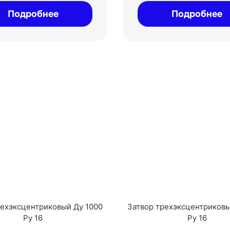
Подробнее
Подробнее
рехэксцентриковый Ду 1000
Затвор трехэксцентриковы
Ру 16
Ру 16