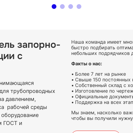
ель запорно-
Наша команда имеет мног
быстро подбирать оптима
ции с
небольших подрядчиков 
Факты о нас:
Более 7
лет
на рынке
Свыше
150 постоянных 
анимающаяся
Собственный склад
с хо
 для трубопроводных
Изготовление по черте
Официальные документ
за давлением,
Поддержка на всех эта
ка рабочей среды
Мы знаем, насколько важ
се оборудование
чтобы вы получили нужн
м ГОСТ и